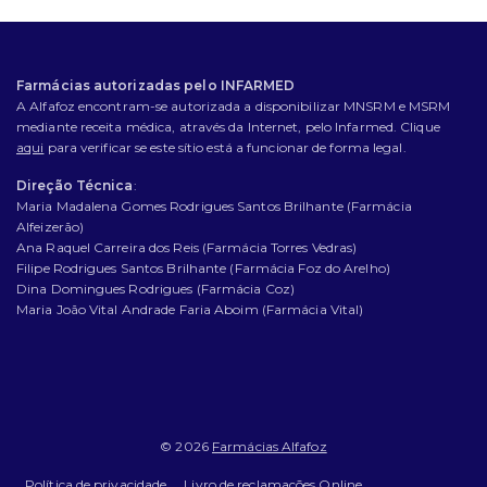
Farmácias autorizadas pelo INFARMED
A Alfafoz encontram-se autorizada a disponibilizar MNSRM e MSRM
mediante receita médica, através da Internet, pelo Infarmed. Clique
aqui
para verificar se este sítio está a funcionar de forma legal.
Direção Técnica
:
Maria Madalena Gomes Rodrigues Santos Brilhante (Farmácia
Alfeizerão)
Ana Raquel Carreira dos Reis (Farmácia Torres Vedras)
Filipe Rodrigues Santos Brilhante (Farmácia Foz do Arelho)
Dina Domingues Rodrigues (Farmácia Coz)
Maria João Vital Andrade Faria Aboim (Farmácia Vital)
© 2026
Farmácias Alfafoz
Política de privacidade
Livro de reclamações Online