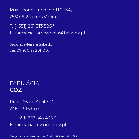
Rua Leonel Trindade 11C 13A,
2560-612 Torres Vedras
T. [+351] 261 313 585 *
E.
farmacia.torresvedras@alfafoz.pt
Segunda-feira a Sábado
das 09h00 às 20h00.
FARMÁCIA
COZ
Praça 25 de Abril 3 D,
2460-396 Coz
T. [+351] 262 545 436 *
E.
farmacia.coz@alfafoz.pt
Segunda a Sexta das 09h00 às 19h00