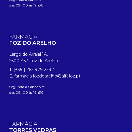
das 09h00 às 19h30
FARMÁCIA
FOZ DO ARELHO
Largo do Arraial 1A,
2500-457 Foz do Arelho
T. [+351] 262 979 229 *
E.
farmacia.fozdoarelho@alfafoz.pt
Segunda a Sábado **
das 09h00 às 19h30.
FARMÁCIA
TORRES VEDRAS