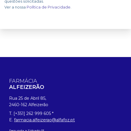
questões solicitadas.
Ver a nossa
Política de Privacidade
.
FARMÁCIA
ALFEIZERÃO
Rua 25 de Abril 85,
2460-162 Alfeizerão
T. [+351] 262 999 605 *
E.
farmacia.alfeizerao@alfafoz.pt
Segunda a Sábado **