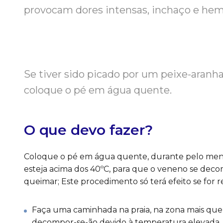
provocam dores intensas, inchaço e hem
Se tiver sido picado por um peixe-aranha
coloque o pé em água quente.
O que devo fazer?
Coloque o pé em água quente, durante pelo meno
esteja acima dos 40ºC, para que o veneno se dec
queimar; Este procedimento só terá efeito se for r
Faça uma caminhada na praia, na zona mais quent
decompor-se-ão devido à temperatura elevada.