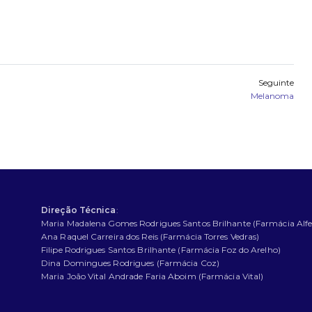
Seguinte
Melanoma
Direção Técnica
:
Maria Madalena Gomes Rodrigues Santos Brilhante (Farmácia Alfe
Ana Raquel Carreira dos Reis (Farmácia Torres Vedras)
Filipe Rodrigues Santos Brilhante (Farmácia Foz do Arelho)
Dina Domingues Rodrigues (Farmácia Coz)
Maria João Vital Andrade Faria Aboim (Farmácia Vital)