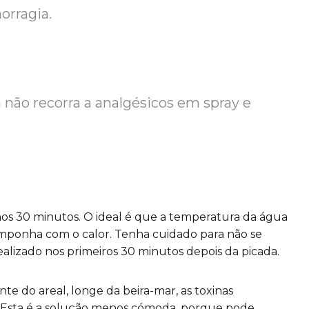
orragia.
 não recorra a analgésicos em spray e
s 30 minutos. O ideal é que a temperatura da água
omponha com o calor. Tenha cuidado para não se
ealizado nos primeiros 30 minutos depois da picada.
e do areal, longe da beira-mar, as toxinas
 Esta é a solução menos cómoda, porque pode