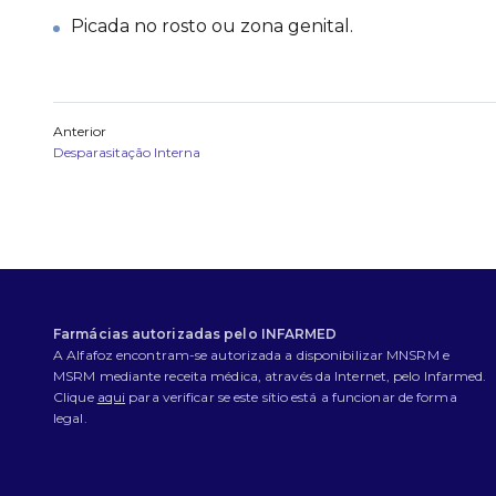
Picada no rosto ou zona genital.
Anterior
Desparasitação Interna
Farmácias autorizadas pelo INFARMED
A Alfafoz encontram-se autorizada a disponibilizar MNSRM e
MSRM mediante receita médica, através da Internet, pelo Infarmed.
Clique
aqui
para verificar se este sítio está a funcionar de forma
legal.