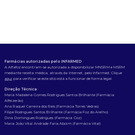
Farmácias autorizadas pelo INFARMED
A Alfafoz encontram-se autorizada a disponibilizar MNSRM e MSRM
mediante receita médica, através da Internet, pelo Infarmed. Clique
aqui
para verificar se este sítio está a funcionar de forma legal.
Direção Técnica
:
Maria Madalena Gomes Rodrigues Santos Brilhante (Farmácia
Alfeizerão)
Ana Raquel Carreira dos Reis (Farmácia Torres Vedras)
Filipe Rodrigues Santos Brilhante (Farmácia Foz do Arelho)
Dina Domingues Rodrigues (Farmácia Coz)
Maria João Vital Andrade Faria Aboim (Farmácia Vital)