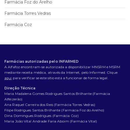
Farmácia Foz do Arelho
Farmácia Torres Vedras
Farmácia Coz
Farmácias autorizadas pelo INFARMED
A Alfafoz encontram-se autorizada a disponibilizar MNSRM e MSRM
mediante receita médica, através da Internet, pelo Infarmed. Clique
aqui
para verificar se este sítio está a funcionar de forma legal.
Direção Técnica
:
Maria Madalena Gomes Rodrigues Santos Brilhante (Farmácia
Alfeizerão)
Ana Raquel Carreira dos Reis (Farmácia Torres Vedras)
Filipe Rodrigues Santos Brilhante (Farmácia Foz do Arelho)
Dina Domingues Rodrigues (Farmácia Coz)
Maria João Vital Andrade Faria Aboim (Farmácia Vital)