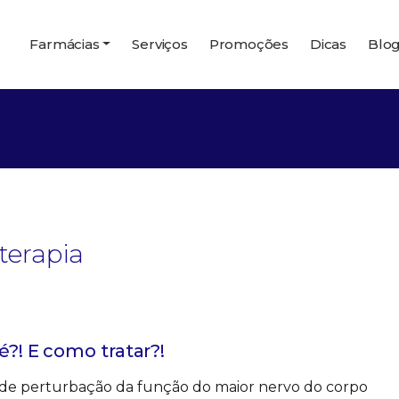
Farmácias
Serviços
Promoções
Dicas
Blo
oterapia
é?! E como tratar?!
al de perturbação da função do maior nervo do corpo