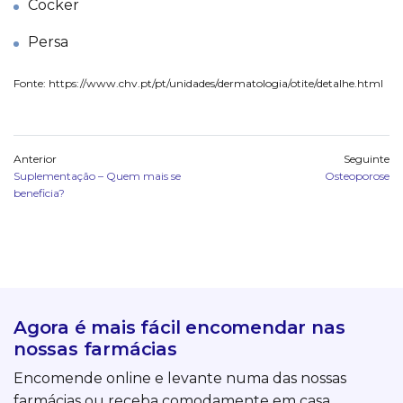
Cocker
Persa
Fonte:
https://www.chv.pt/pt/unidades/dermatologia/otite/detalhe.html
Anterior
Seguinte
Suplementação – Quem mais se
Osteoporose
beneficia?
Agora é mais fácil encomendar nas
nossas farmácias
Encomende online e levante numa das nossas
farmácias ou receba comodamente em casa.