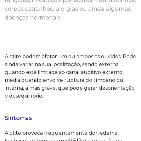
fúngicas, infestação por ácaros, traumatismos,
corpos estranhos, alergias ou ainda algumas
doenças hormonais.
A otite podem afetar um ou ambos os ouvidos. Pode
ainda variar na sua localização, sendo externa
quando está limitada ao canal auditivo externo,
média quando envolve ruptura do tímpano ou
interna, a mais grave, que pode gerar desorientação
e desequilíbrio.
Sintomas
A otite provoca frequentemente dor, edema
(inchaço), eritema (vermelhidão) e secreção no