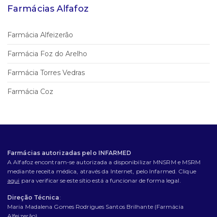
Farmácias Alfafoz
Farmácia Alfeizerão
Farmácia Foz do Arelho
Farmácia Torres Vedras
Farmácia Coz
Farmácias autorizadas pelo INFARMED
A Alfafoz encontram-se autorizada a disponibilizar MNSRM e MSRM
mediante receita médica, através da Internet, pelo Infarmed. Clique
aqui
para verificar se este sítio está a funcionar de forma legal.
Direção Técnica
:
Maria Madalena Gomes Rodrigues Santos Brilhante (Farmácia
Alfeizerão)