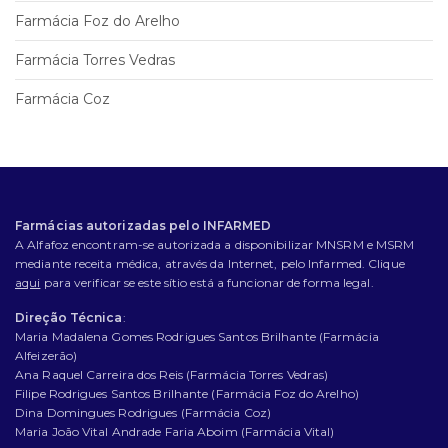
Farmácia Foz do Arelho
Farmácia Torres Vedras
Farmácia Coz
Farmácias autorizadas pelo INFARMED
A Alfafoz encontram-se autorizada a disponibilizar MNSRM e MSRM
mediante receita médica, através da Internet, pelo Infarmed. Clique
aqui
para verificar se este sítio está a funcionar de forma legal.
Direção Técnica
:
Maria Madalena Gomes Rodrigues Santos Brilhante (Farmácia
Alfeizerão)
Ana Raquel Carreira dos Reis (Farmácia Torres Vedras)
Filipe Rodrigues Santos Brilhante (Farmácia Foz do Arelho)
Dina Domingues Rodrigues (Farmácia Coz)
Maria João Vital Andrade Faria Aboim (Farmácia Vital)