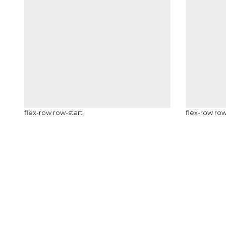
flex-row row-start
flex-row ro