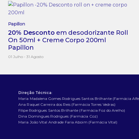
Papillon
20% Desconto
em desodorizante Roll
On 50ml + Creme Corpo 200ml
Papillon
01 Julho - 31 Agosto
Direção Técnica
:
Maria Madalena Gomes Rodrigues Santos Brilhante (Farmácia Alfe
Ana Raquel Carreira dos Reis (Farmácia Torres Vedras)
Filipe Rodrigues Santos Brilhante (Farmácia Foz do Arelho)
Dina Domingues Rodrigues (Farmácia Coz)
Maria João Vital Andrade Faria Aboim (Farmácia Vital)