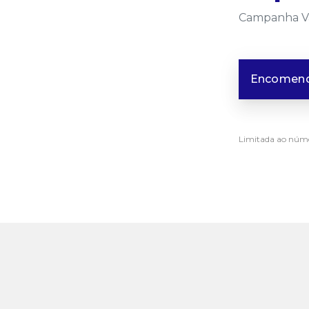
Campanha Vál
Encomend
Limitada ao núme