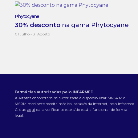
Phytocyane
30% desconto
na gama Phytocyane
01 Julho - 31 Agosto
Farmácias autorizadas pelo INFARMED
A Alfafoz encontram-se autorizada a disponibilizar MNSRM e
MSRM mediante receita médica, através da Internet, pelo Infarmed.
Clique
aqui
para verificar se este sítio está a funcionar de forma
legal.