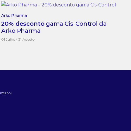
Arko Pharma
20% desconto
gama Cis-Control da
Arko Pharma
01 Julho - 31 Agosto
izerão)