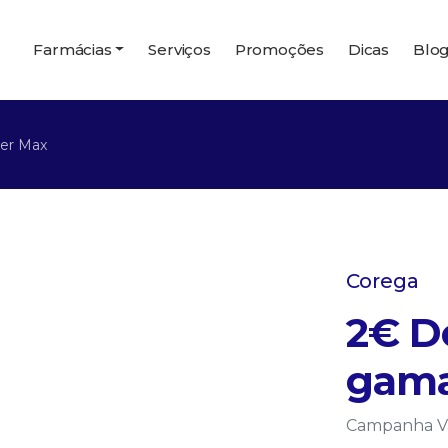
Farmácias
Serviços
Promoções
Dicas
Blo
er Max
Corega
2€ D
gama
Campanha Vál