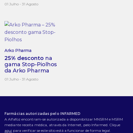
01 Julho - 31 Agosto
Arko Pharma
25% desconto
na
gama Stop-Piolhos
da Arko Pharma
01 Julho - 31 Agosto
Farmácias autorizadas pelo INFARMED
A Alfafoz encontram-se autorizada a disponibilizar MNSRM e MSRM
mediante receita médica, através da Internet, pelo Infarmed. Clique
aqui
para verificar se este sítio está a funcionar de forma legal.