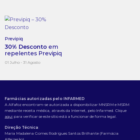
Previpiq
30% Desconto
em
repelentes Previpiq
01 Julho - 31 Agosto
Farmácias autorizadas pelo INFARMED
A Alfafoz encontram-se autorizada a disponibilizar MNSRM e MSRM
mediante receita médica, através da Internet, pelo Infarmed. Clique
aqui
para verificar se este sítio está a funcionar de forma legal.
Direção Técnica
:
Maria Madalena Gomes Rodrigues Santos Brilhante (Farmácia
Alfeizerão)