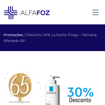
Promoções
/ Desconto 30% La Roche Posay – Farmácia
Alfeizerão 65º