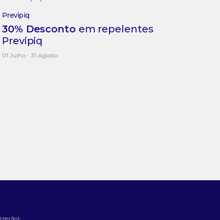
Previpiq
30% Desconto
em repelentes
Previpiq
01 Julho - 31 Agosto
izerão)