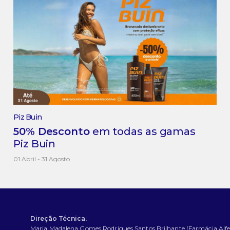
Piz Buin
50% Desconto
em todas as gamas
Piz Buin
01 Abril - 31 Agosto
Direção Técnica
:
Maria Madalena Gomes Rodrigues Santos Brilhante (Farmácia Alfe