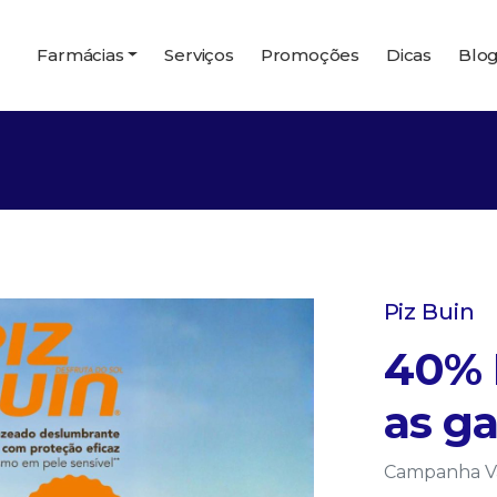
Farmácias
Serviços
Promoções
Dicas
Blo
Piz Buin
40% 
as g
Campanha Vál